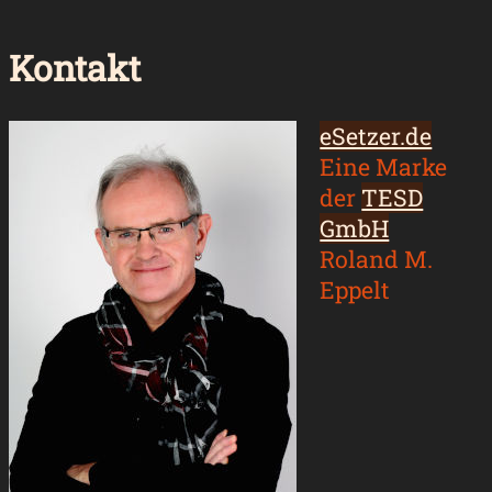
Kontakt
eSetzer.de
Eine Marke
der
TESD
GmbH
Roland M.
Eppelt